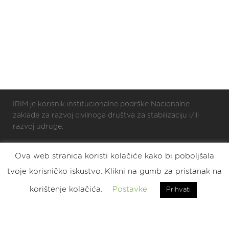
IRIM je korisnik institucionalne podrške Nacionalne
zaklade za razvoj civilnoga društva za stabilizaciju i/ili
razvoj udruge.
Ova web stranica koristi kolačiće kako bi poboljšala
2025 © Croatian Makers
tvoje korisničko iskustvo. Klikni na gumb za pristanak na
Eat. Sleep. DIY. Repeat.
korištenje kolačića.
Postavke
Prihvati
2023 © Croatian Makers