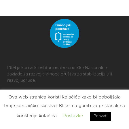
IRIM je korisnik institucionalne podrške Nacionalne
zaklade za razvoj civilnoga društva za stabilizaciju i/ili
razvoj udruge.
Ova web stranica koristi kolačiće kako bi poboljšala
2025 © Croatian Makers
tvoje korisničko iskustvo. Klikni na gumb za pristanak na
Eat. Sleep. DIY. Repeat.
korištenje kolačića.
Postavke
Prihvati