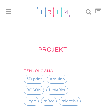
PROJEKTI
TEHNOLOGIJA
3D print
Arduino
BOSON
LittleBits
Logo
mBot
micro:bit