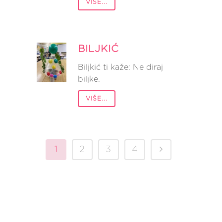
VIŠE...
BILJKIĆ
Biljkić ti kaže: Ne diraj
biljke.
VIŠE...
1
2
3
4