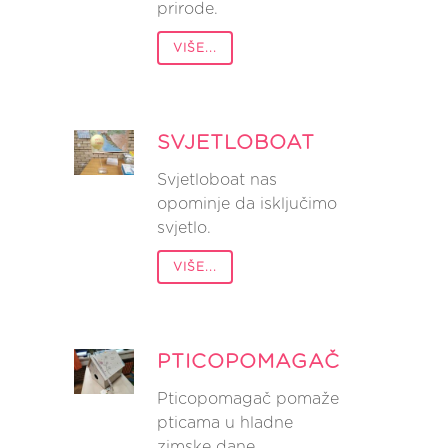
prirode.
VIŠE...
SVJETLOBOAT
Svjetloboat nas
opominje da isključimo
svjetlo.
VIŠE...
PTICOPOMAGAČ
Pticopomagač pomaže
pticama u hladne
zimske dane.