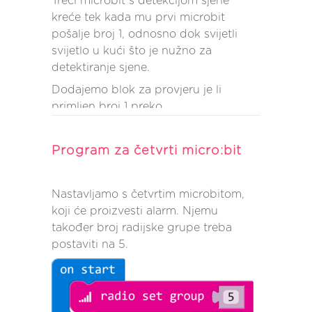
Treći microbit s detekcijom sjene
na 3 sekunde (3000 ms) i
kreće tek kada mu prvi microbit
provjeravamo je li trenutna
pošalje broj 1, odnosno dok svijetli
temperatura veća od temperature
svijetlo u kući što je nužno za
izmjerene prije 3 sekunde.
detektiranje sjene.
Zbog mogućeg porasta temperature
Dodajemo blok za provjeru je li
uslijed prirodnih uvjeta (toplina
primljen broj 1 preko
izvana) dodaje se 1 kao tolerirani
radiokomunikacije – prvo dohvaćanje
porast temperature. Ukoliko je
primljenog broja u varijablu
Program za četvrti micro:bit
temperatura porasla dakle za dva ili
receivedNumber, zatim provjera je li
više stupnja unutar samo 3 sekunde,
primljeni broj jednak 1.
šalje se broj 3 preko
Nastavljamo s četvrtim microbitom,
radiokomunikacije (kojeg će primiti
koji će proizvesti alarm. Njemu
četvrti, alarmni microbit) kao znak da
također broj radijske grupe treba
je izbio požar.
postaviti na 5.
Prvo dodajemo novu varijblu (Sjena).
Ukoliko je primljen broj 1, prvo se u