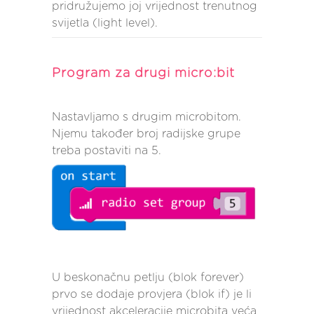
pridružujemo joj vrijednost trenutnog
svijetla (light level).
Program za drugi micro:bit
Nastavljamo s drugim microbitom.
Ukoliko je izmjerena jačina svjetlosti
Njemu također broj radijske grupe
niža ili jednaka vrijednosti 15, microbit
treba postaviti na 5.
je u mraku te se prikazuje slika
uspavanog lica kao indikator na
samom microbitu.
U suprotnom, ukoliko se uključilo
svijetlo, prikazuje se slika
iznenađenog lica i preko
radiokomunikacije se pošalje broj 1
U beskonačnu petlju (blok forever)
(kojeg će primiti četvrti, alarmni
prvo se dodaje provjera (blok if) je li
microbit).
vrijednost akceleracije microbita veća