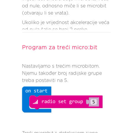
od nule, odnosno miče li se microbit
(otvaraju li se vrata).
Ukoliko je vrijednost akceleracije veća
od nula šalje se broj 2 preko
radiokomunikacije (kojeg će primiti
četvrti, alarmni microbit).
Program za treći micro:bit
Nastavljamo s trećim microbitom.
Njemu također broj radijske grupe
treba postaviti na 5.
Na slici se vidi gotov program prvog
Isti microbit ima dodatnu funkciju –
micro:bita na pxt.microbit.org.
detekcija požara. Dodajemo ponovo
beskonačnu petlju (blok forever) te
izrađujemo varijablu (Degree) u koju
će se spremiti trenutna temperatura
microbita. Zatim microbit pauziramo