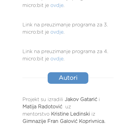
micro:bit je
ovdje
.
Link na preuzimanje programa za 3.
micro:bit je
ovdje
.
Na slici se vidi gotov program trećeg
micro:bita na pxt.microbit.org.
Link na preuzimanje programa za 4.
micro:bit je
ovdje
.
Ukoliko je primljen broj 1, pokreće se
alarm, tj. melodija (u primjeru je
Autori
melodija chase) koja će se ponavljati
zauvijek (odnosno do resetiranja
microbita).
Projekt su izradili
Jakov Gatarić
i
Matija Radotović
uz
Gotovo istovremeno s pokretanjem
mentorstvo
Kristine Ledinski
iz
melodije, kreće i žmirkanje microbita –
Gimnazije Fran Galović Koprivnica.
dodajemo beskonačnu petlju (blok
while true) koja će prvo jačinu