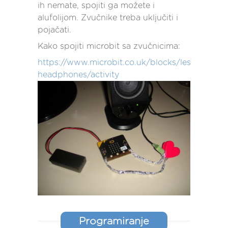
ih nemate, spojiti ga možete i
alufolijom. Zvučnike treba uključiti i
pojačati.
Kako spojiti microbit sa zvučnicima:
https://www.microbit.co.uk/blocks/lessons/ha
headphones/activity
Programiranje