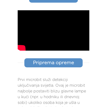
Priprema opreme
Prvi microbit služi detekciji
uključivanja svijetla. Ovaj je microbit
najbolje postaviti blizu glavne lampe
u kući (npr. u hodniku ili dnevnoj
sobi) ukoliko osoba koja je ušla u