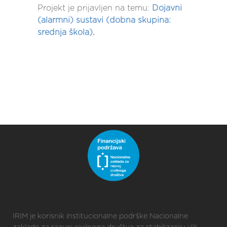
svijetlosti LED-ica postaviti na
Projekt je prijavljen na temu:
Dojavni
maksimum (255), uključiti sve LED-
(alarmni) sustavi (dobna skupina:
ice, napraviti pauzu od 50 ms,
srednja škola)
.
smanjiti jačinu svijetlosti na nulu i
ponovo uključiti LED-ice (odnosno
isključit će se jer je vrijednost 0).
Time se dobiva alarmno žmirkanje
microbita uz popratnu melodiju.
IRIM je korisnik institucionalne podrške Nacionalne