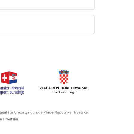
0% završeno
0/12 Steps