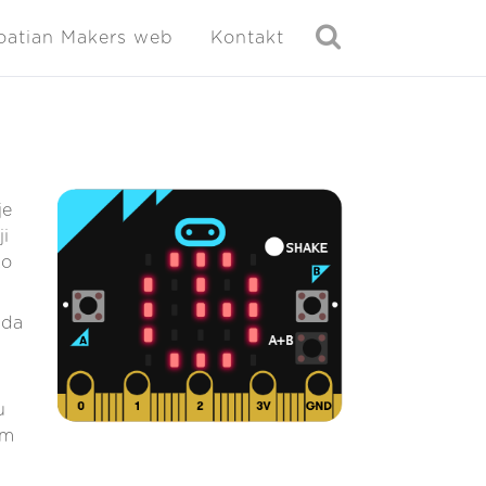
oatian Makers web
Kontakt
je
i
ko
 da
u
om