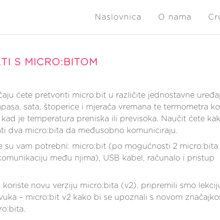
Naslovnica
O nama
Cr
TI S MICRO:BITOM
ju ćete pretvoriti micro:bit u različite jednostavne uređa
asa, sata, štoperice i mjerača vremana te termometra koj
kad je temperatura preniska ili previsoka. Naučit ćete ka
ti dva micro:bita da međusobno komuniciraju.
su vam potrebni: micro:bit (po mogućnosti 2 micro:bita
komunikaciju među njima), USB kabel, računalo i pristup
 koriste novu verziju micro:bita (v2), pripremili smo lekcij
vuka – micro:bit v2 kako bi se upoznali s novom značajk
o:bita.