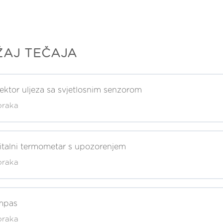
ŽAJ TEČAJA
ektor uljeza sa svjetlosnim senzorom
oraka
j
italni termometar s upozorenjem
oraka
prema za rješavanje zadatka
j
orak
mpas
oraka
prema za rješavanje zadatka