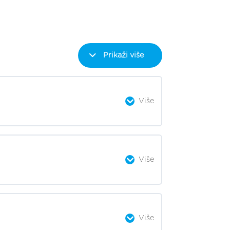
Prikaži više
Više
0% završeno
0/7 Steps
Više
0% završeno
0/7 Steps
Više