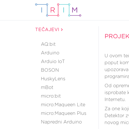
TEČAJEVI
PROJEK
AQ:bit
Arduino
U ovom teča
Arduio IoT
poput komp
upozorava 
BOSON
programira
HuskyLens
Od opreme 
mBot
isprobate 
micro:bit
Internetu.
micro:Maqueen Lite
Za one koji
micro:Maqueen Plus
Detektor z
Napredni Arduino
novog micr