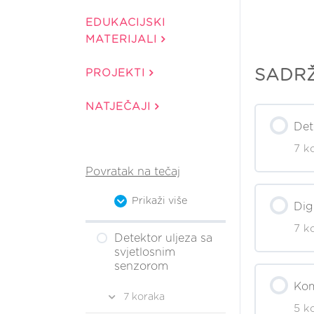
EDUKACIJSKI
MATERIJALI
SADR
PROJEKTI
NATJEČAJI
Det
7 k
Povratak na tečaj
Sadrža
Prikaži više
Dig
7 k
Pri
Detektor uljeza sa
svjetlosnim
senzorom
Sadrža
1. k
Ko
7 koraka
5 k
Pri