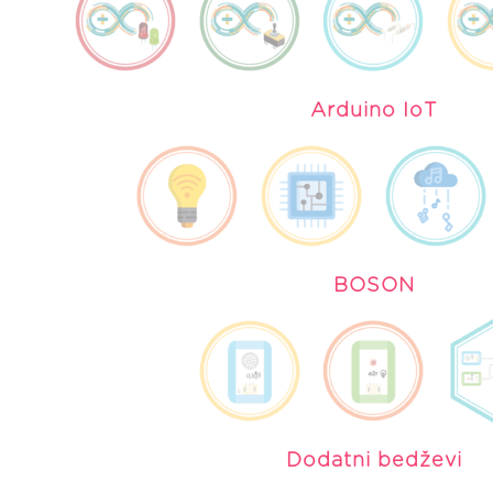
Arduino IoT
BOSON
Dodatni bedževi