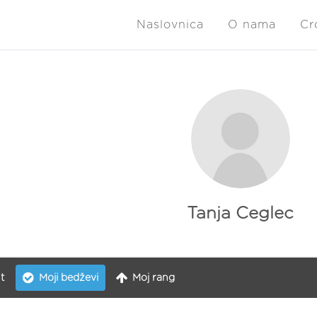
Naslovnica
O nama
Cr
Tanja Ceglec
t
Moji bedževi
Moj rang