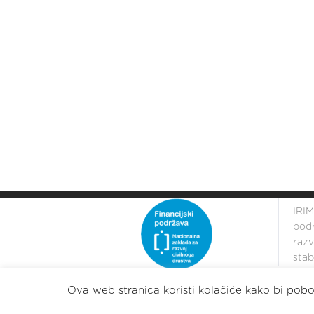
IRIM
podr
razv
stabi
Ova web stranica koristi kolačiće kako bi pobol