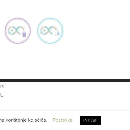
rs
t.
na korištenje kolačića.
Postavke
Prihvati