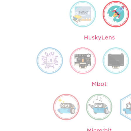
HuskyLens
Mbot