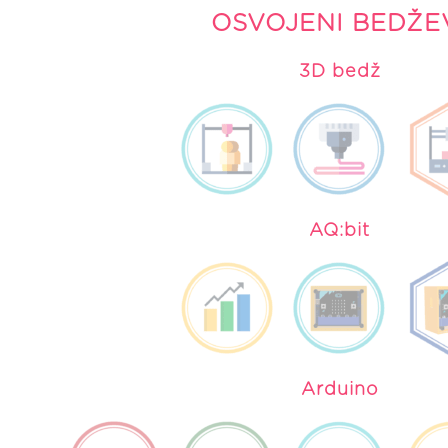
OSVOJENI BEDŽE
3D bedž
AQ:bit
Arduino