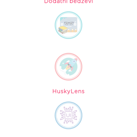
Dodatni bedževi
HuskyLens