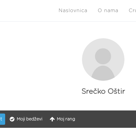
Naslovnica
O nama
Cr
Srečko Oštir
t
Moji bedževi
Moj rang