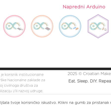
Napredni Arduino
2025 © Croatian Make
 je korisnik institucionalne
ške Nacionalne zaklade za
Eat. Sleep. DIY. Repea
oj civilnoga društva za
lizaciju i/ili razvoj udruge.
2023 © Croatian Makers
jšala tvoje korisničko iskustvo. Klikni na gumb za pristanak 
Eat. Sleep. DIY. Repeat.