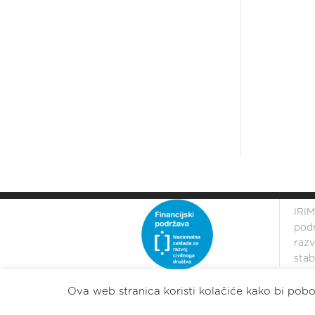
IRIM
podr
razv
stabi
Ova web stranica koristi kolačiće kako bi pobol