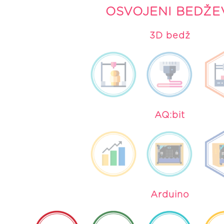
OSVOJENI BEDŽE
3D bedž
AQ:bit
Arduino