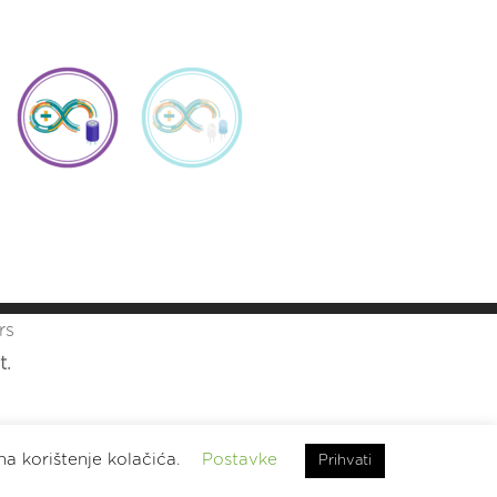
rs
t.
na korištenje kolačića.
Postavke
Prihvati