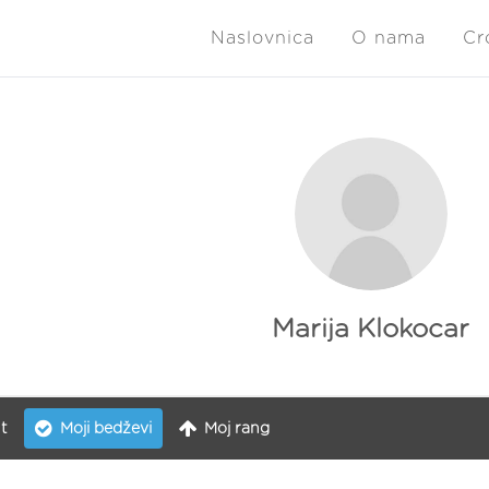
Naslovnica
O nama
Cr
Marija Klokocar
t
Moji bedževi
Moj rang