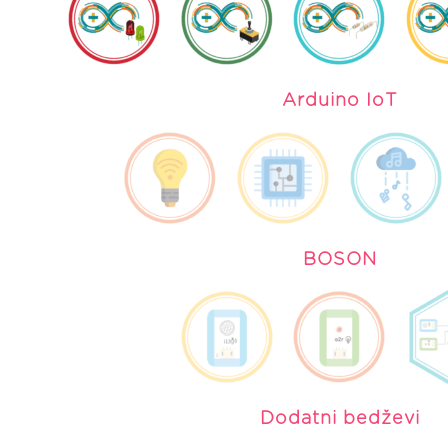
Arduino IoT
BOSON
Dodatni bedževi