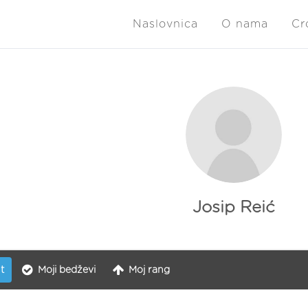
Naslovnica
O nama
Cr
Josip Reić
t
Moji bedževi
Moj rang