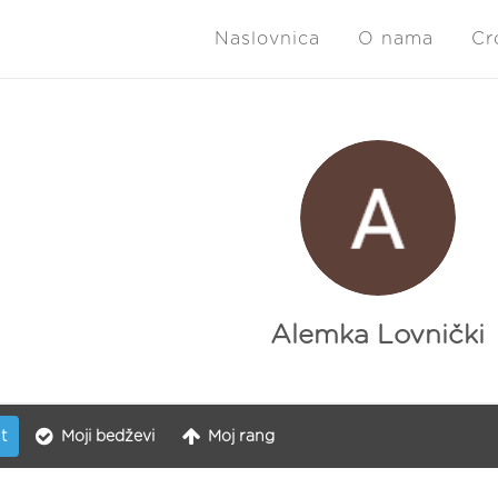
Naslovnica
O nama
Cr
Alemka Lovnički
t
Moji bedževi
Moj rang