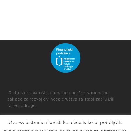
IRIM je korisnik institucionalne podrške Nacionalne
zaklade za razvoj civilnoga društva za stabilizaciju i/ili
razvoj udruge.
Ova web stranica koristi kolačiće kako bi poboljšala
2025 © Croatian Makers