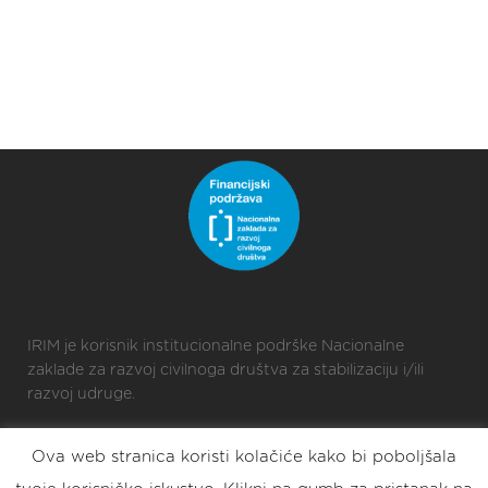
IRIM je korisnik institucionalne podrške Nacionalne
zaklade za razvoj civilnoga društva za stabilizaciju i/ili
razvoj udruge.
Ova web stranica koristi kolačiće kako bi poboljšala
2025 © Croatian Makers