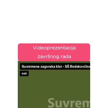
Videoprezentacija
završnog rada