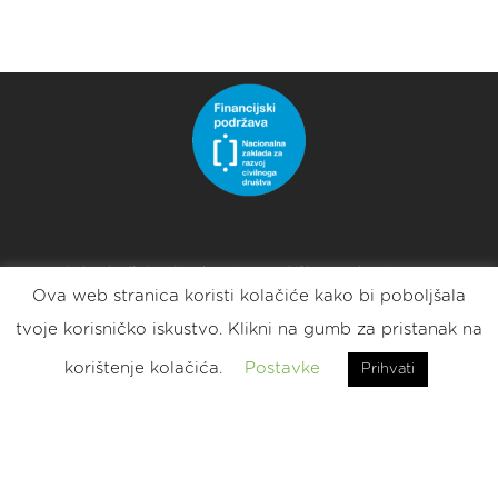
IRIM je korisnik institucionalne podrške Nacionalne
Ova web stranica koristi kolačiće kako bi poboljšala
zaklade za razvoj civilnoga društva za stabilizaciju i/ili
razvoj udruge.
tvoje korisničko iskustvo. Klikni na gumb za pristanak na
korištenje kolačića.
Postavke
Prihvati
2025 © Croatian Makers
Eat. Sleep. DIY. Repeat.