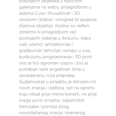
postojećih objekata u različitim
galerijama na webu, prilagodbom u
alatima Cura i PrusaSlicer i 3D
olovkom (stabla i vinograd te spajanje
dijelova objekta). Kodovi su rađeni
direktno ili prilagodbom već
postojećih rješenja u Arduinu. Kako
naši učenici; arhitektonski i
građevinski tehničari nemaju u svoj
kurikulumu programiranje i 3D print
ovo je bio ogroman izazov i bio je
potreban velik angažman tima u
savladavanju niza prepreka.
Sudjelovanje u projektu je donijelo niz
novih znanja i vještina, rad na opremi
koju nikad prije nismo koristili, no prije
svega puno smijeha, zajedničkih
trenutaka i ponosa zbog
novostečenog znanja i kreiranog