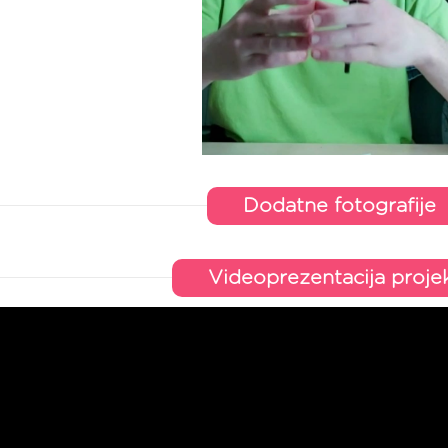
Dodatne fotografije
Videoprezentacija proje