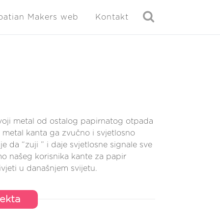
oatian Makers web
Kontakt
odvoji metal od ostalog papirnatog otpada
 metal kanta ga zvučno i svjetlosno
da “zuji ” i daje svjetlosne signale sve
mo našeg korisnika kante za papir
ivjeti u današnjem svijetu.
jekta