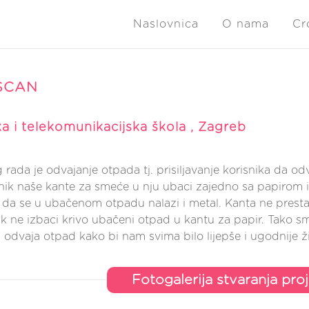
Naslovnica
O nama
Cr
SCAN
a i telekomunikacijska škola , Zagreb
g rada je odvajanje otpada tj. prisiljavanje korisnika da 
nik naše kante za smeće u nju ubaci zajedno sa papirom i
da se u ubačenom otpadu nalazi i metal. Kanta ne prestaje 
ik ne izbaci krivo ubačeni otpad u kantu za papir. Tako s
a odvaja otpad kako bi nam svima bilo lijepše i ugodnije ž
Fotogalerija stvaranja pro