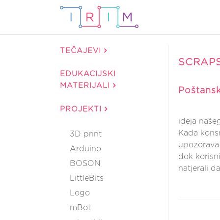
TEČAJEVI
SCRAP
EDUKACIJSKI
MATERIJALI
Poštansk
PROJEKTI
ideja naše
Kada koris
3D print
upozorava 
Arduino
dok korisn
BOSON
natjerali d
LittleBits
Logo
mBot