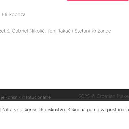
i Eli Sponza
etić, Gabriel Nikolić, Toni Takač i Stefani Križanac
2025 © Croatian Make
 je korisnik institucionalne
ške Nacionalne zaklade za
Eat. Sleep. DIY. Repea
jšala tvoje korisničko iskustvo. Klikni na gumb za pristanak 
oj civilnoga društva za
lizaciju i/ili razvoj udruge.
2023 © Croatian Makers