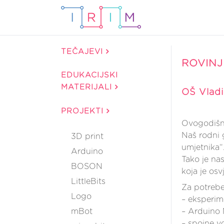
TEČAJEVI
ROVINJ
EDUKACIJSKI
MATERIJALI
OŠ Vladi
PROJEKTI
Ovogodišnj
Naš rodni 
3D print
umjetnika“
Arduino
Tako je na
BOSON
koja je osv
LittleBits
Za potrebe 
Logo
– eksperim
mBot
– Arduino
– spojne v