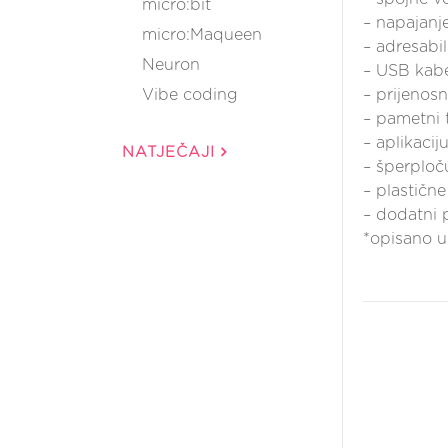
micro:bit
– napajanj
micro:Maqueen
– adresab
Neuron
– USB kab
Vibe coding
– prijenos
– pametni 
– aplikacij
NATJEČAJI
– šperploču
– plastične
– dodatni p
*opisano u