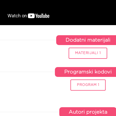
Dodatni materijali
MATERIJALI 1
Programski kodovi
PROGRAM 1
Autori projekta