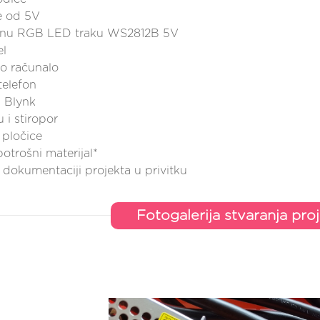
e od 5V
ilnu RGB LED traku WS2812B 5V
el
no računalo
telefon
u Blynk
 i stiropor
 pločice
otrošni materijal*
 dokumentaciji projekta u privitku
Fotogalerija stvaranja pro