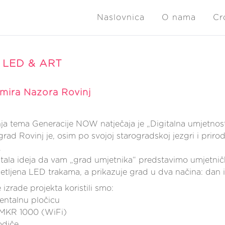
Naslovnica
O nama
Cr
 LED & ART
mira Nazora Rovinj
a tema Generacije NOW natječaja je „Digitalna umjetnost
grad Rovinj je, osim po svojoj starogradskoj jezgri i prir
.
stala ideja da vam „grad umjetnika“ predstavimo umjetnič
jetljena LED trakama, a prikazuje grad u dva načina: dan i
izrade projekta koristili smo:
entalnu pločicu
 MKR 1000 (WiFi)
odiče