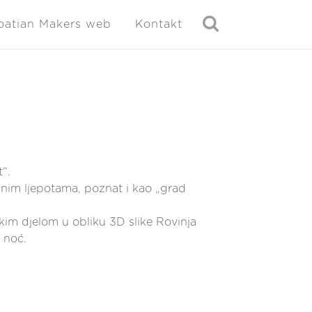
oatian Makers web
Kontakt
“.
odnim ljepotama, poznat i kao „grad
kim djelom u obliku 3D slike Rovinja
 noć.