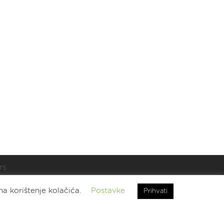
rs
t.
na korištenje kolačića.
Postavke
Prihvati