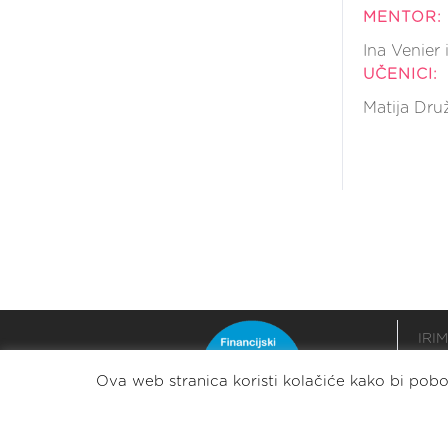
MENTOR:
Ina Venier 
UČENICI:
Matija Druž
IRIM
podr
Ova web stranica koristi kolačiće kako bi pobol
razv
stabi