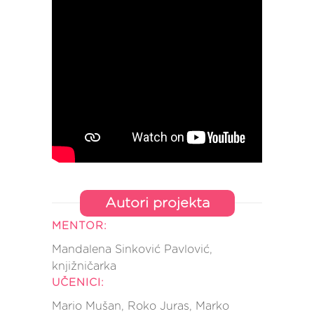
Autori projekta
MENTOR:
Mandalena Sinković Pavlović,
knjižničarka
UČENICI:
Mario Mušan, Roko Juras, Marko