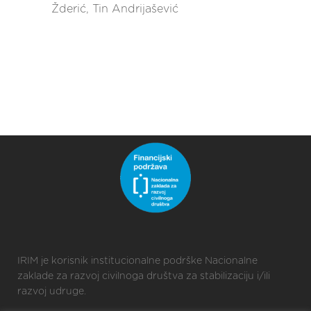
Žderić, Tin Andrijašević
IRIM je korisnik institucionalne podrške Nacionalne
zaklade za razvoj civilnoga društva za stabilizaciju i/ili
razvoj udruge.