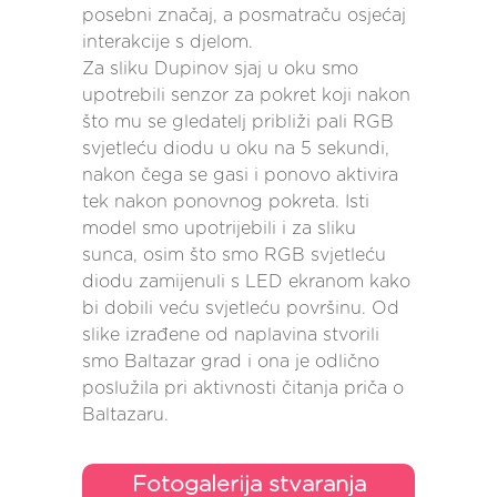
posebni značaj, a posmatraču osjećaj
interakcije s djelom.
Za sliku Dupinov sjaj u oku smo
upotrebili senzor za pokret koji nakon
što mu se gledatelj približi pali RGB
svjetleću diodu u oku na 5 sekundi,
nakon čega se gasi i ponovo aktivira
tek nakon ponovnog pokreta. Isti
model smo upotrijebili i za sliku
sunca, osim što smo RGB svjetleću
diodu zamijenuli s LED ekranom kako
bi dobili veću svjetleću površinu. Od
slike izrađene od naplavina stvorili
smo Baltazar grad i ona je odlično
poslužila pri aktivnosti čitanja priča o
Baltazaru.
Fotogalerija stvaranja