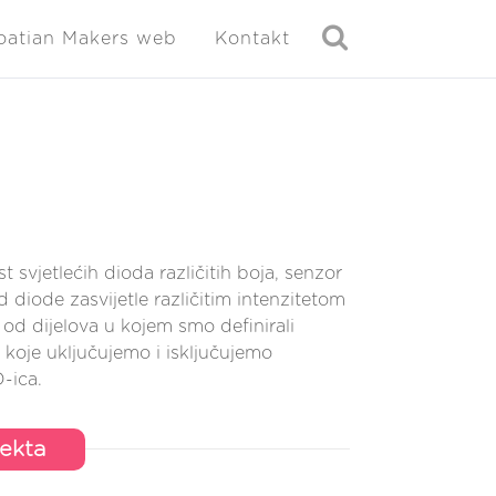
oatian Makers web
Kontakt
 svjetlećih dioda različitih boja, senzor
ed diode zasvijetle različitim intenzitetom
 od dijelova u kojem smo definirali
u koje uključujemo i isključujemo
-ica.
jekta