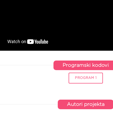
Programski kodovi
PROGRAM 1
Autori projekta