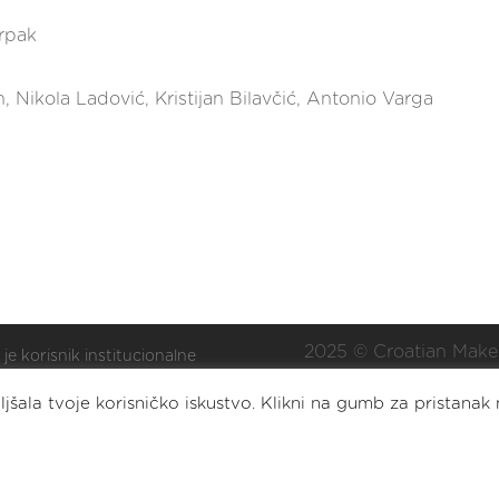
rpak
, Nikola Ladović, Kristijan Bilavčić, Antonio Varga
2025 © Croatian Make
 je korisnik institucionalne
ške Nacionalne zaklade za
Eat. Sleep. DIY. Repea
jšala tvoje korisničko iskustvo. Klikni na gumb za pristanak 
oj civilnoga društva za
lizaciju i/ili razvoj udruge.
2023 © Croatian Makers