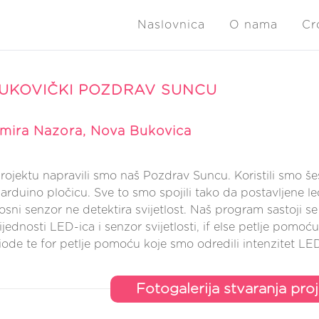
Naslovnica
O nama
Cr
UKOVIČKI POZDRAV SUNCU
mira Nazora, Nova Bukovica
jektu napravili smo naš Pozdrav Suncu. Koristili smo šest
 i arduino pločicu. Sve to smo spojili tako da postavljene l
osni senzor ne detektira svijetlost. Naš program sastoji se
jednosti LED-ica i senzor svijetlosti, if else petlje pomoć
iode te for petlje pomoću koje smo odredili intenzitet LED
Fotogalerija stvaranja pro