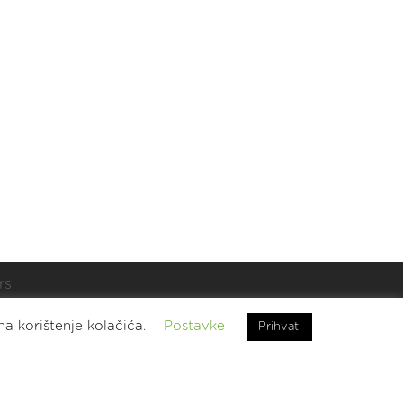
rs
t.
na korištenje kolačića.
Postavke
Prihvati