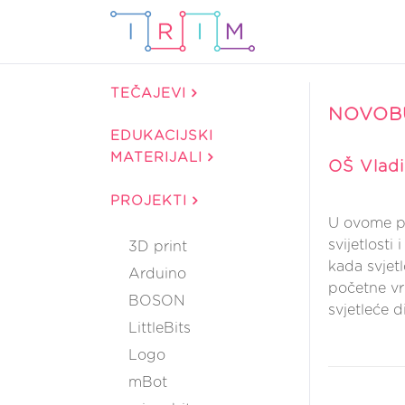
TEČAJEVI
NOVOB
EDUKACIJSKI
MATERIJALI
OŠ Vladi
PROJEKTI
U ovome pro
svijetlosti
3D print
kada svjetl
Arduino
početne vri
BOSON
svjetleće d
LittleBits
Logo
mBot