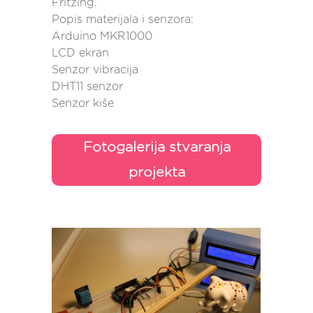
Fritzing.
Popis materijala i senzora:
Arduino MKR1000
LCD ekran
Senzor vibracija
DHT11 senzor
Senzor kiše
Fotogalerija stvaranja
projekta