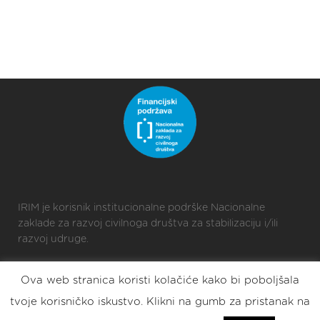
IRIM je korisnik institucionalne podrške Nacionalne
zaklade za razvoj civilnoga društva za stabilizaciju i/ili
razvoj udruge.
Ova web stranica koristi kolačiće kako bi poboljšala
2025 © Croatian Makers
tvoje korisničko iskustvo. Klikni na gumb za pristanak na
Eat. Sleep. DIY. Repeat.