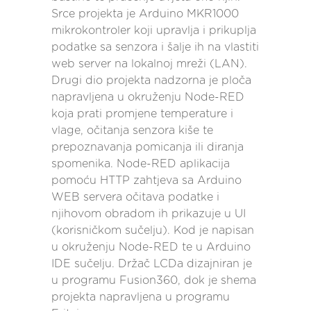
Srce projekta je Arduino MKR1000
mikrokontroler koji upravlja i prikuplja
podatke sa senzora i šalje ih na vlastiti
web server na lokalnoj mreži (LAN).
Drugi dio projekta nadzorna je ploča
napravljena u okruženju Node-RED
koja prati promjene temperature i
vlage, očitanja senzora kiše te
prepoznavanja pomicanja ili diranja
spomenika. Node-RED aplikacija
pomoću HTTP zahtjeva sa Arduino
WEB servera očitava podatke i
njihovom obradom ih prikazuje u UI
(korisničkom sučelju). Kod je napisan
u okruženju Node-RED te u Arduino
IDE sučelju. Držač LCDa dizajniran je
u programu Fusion360, dok je shema
projekta napravljena u programu