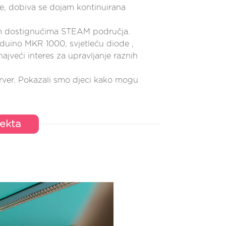
će, dobiva se dojam kontinuirana
vim dostignućima STEAM područja.
rduino MKR 1000, svjetleću diode ,
najveći interes za upravljanje raznih
erver. Pokazali smo djeci kako mogu
jekta