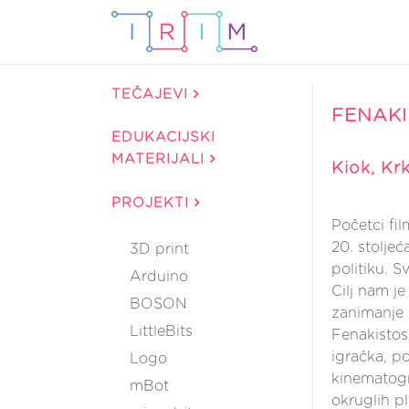
TEČAJEVI
FENAK
EDUKACIJSKI
MATERIJALI
Kiok, Kr
PROJEKTI
Početci fil
20. stoljeć
3D print
politiku. S
Arduino
Cilj nam j
BOSON
zanimanje 
LittleBits
Fenakistosk
igračka, po
Logo
kinematogra
mBot
okruglih pl