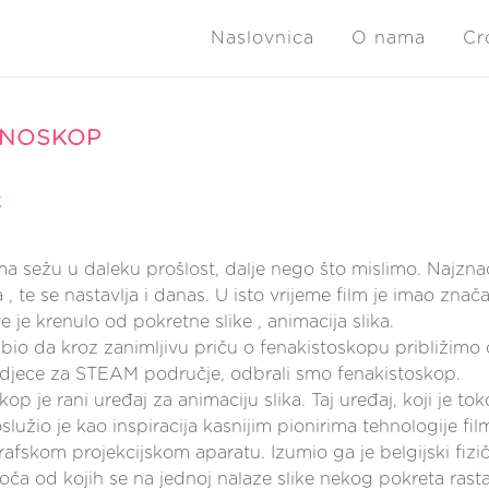
Naslovnica
O nama
Cr
INOSKOP
k
ma sežu u daleku prošlost, dalje nego što mislimo. Najznačaj
a , te se nastavlja i danas. U isto vrijeme film je imao znač
ve je krenulo od pokretne slike , animacija slika.
e bio da kroz zanimljivu priču o fenakistoskopu približimo
djece za STEAM područje, odbrali smo fenakistoskop.
op je rani uređaj za animaciju slika. Taj uređaj, koji je to
služio je kao inspiracija kasnijim pionirima tehnologije fil
fskom projekcijskom aparatu. Izumio ga je belgijski fiziča
oča od kojih se na jednoj nalaze slike nekog pokreta rasta