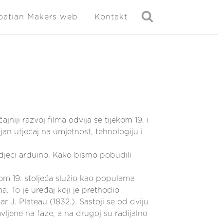
oatian Makers web
Kontakt
niji razvoj filma odvija se tijekom 19. i
ajan utjecaj na umjetnost, tehnologiju i
 djeci arduino. Kako bismo pobudili
kom 19. stoljeća služio kao popularna
ma. To je uređaj koji je prethodio
r J. Plateau (1832.). Sastoji se od dviju
vljene na faze, a na drugoj su radijalno