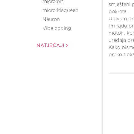
micro:bit
smješteni 
micro:Maqueen
pokreta.
U ovom pro
Neuron
Pri radu p
Vibe coding
motor , kon
uređaja pre
NATJEČAJI
Kako bismo
preko tipk