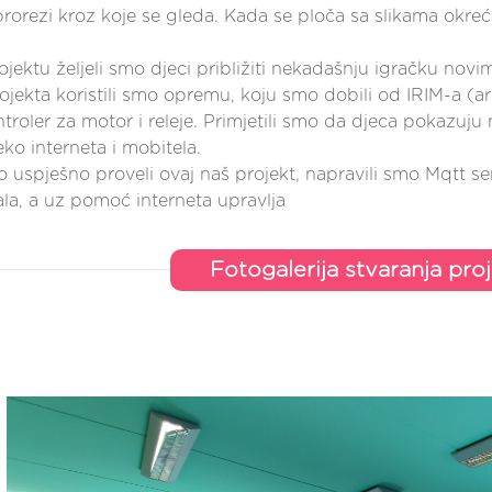
prorezi kroz koje se gleda. Kada se ploča sa slikama okre
jektu željeli smo djeci približiti nekadašnju igračku no
rojekta koristili smo opremu, koju smo dobili od IRIM-a (a
troler za motor i releje. Primjetili smo da djeca pokazuju 
ko interneta i mobitela.
 uspješno proveli ovaj naš projekt, napravili smo Mqtt s
ala, a uz pomoć interneta upravlja
Fotogalerija stvaranja pro