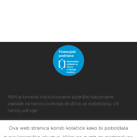
IRIM je korisnik institucionalne podrške Nacionalne
zaklade za razvoj civilnoga društva za stabilizaciju i/ili
razvoj udruge.
Ova web stranica koristi kolačiće kako bi poboljšala
2025 © Croatian Makers