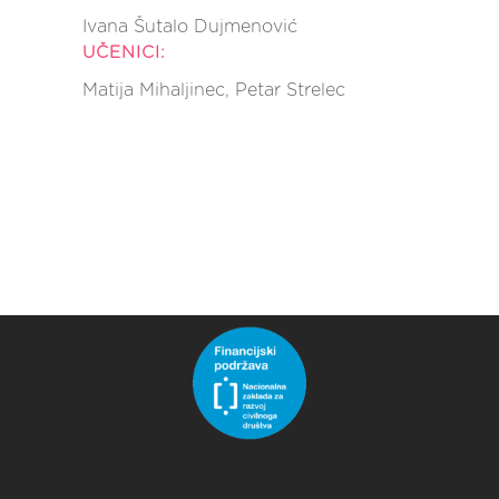
Ivana Šutalo Dujmenović
UČENICI:
Matija Mihaljinec, Petar Strelec