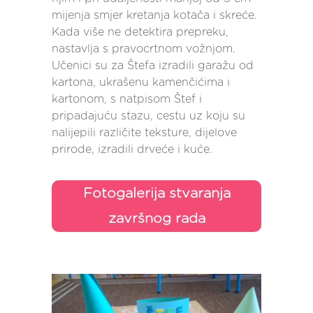
mijenja smjer kretanja kotača i skreće.
Kada više ne detektira prepreku,
nastavlja s pravocrtnom vožnjom.
Učenici su za Štefa izradili garažu od
kartona, ukrašenu kamenčićima i
kartonom, s natpisom Štef i
pripadajuću stazu, cestu uz koju su
nalijepili različite teksture, dijelove
prirode, izradili drveće i kuće.
Fotogalerija stvaranja
završnog rada