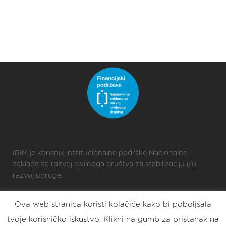
IRIM je korisnik institucionalne podrške Nacionalne
zaklade za razvoj civilnoga društva za stabilizaciju i/ili
razvoj udruge.
Ova web stranica koristi kolačiće kako bi poboljšala
2025 © Croatian Makers
tvoje korisničko iskustvo. Klikni na gumb za pristanak na