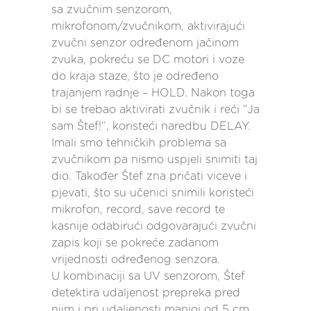
sa zvučnim senzorom,
mikrofonom/zvučnikom, aktivirajući
zvučni senzor određenom jačinom
zvuka, pokreću se DC motori i voze
do kraja staze, što je određeno
trajanjem radnje – HOLD. Nakon toga
bi se trebao aktivirati zvučnik i reći “Ja
sam Štef!”, koristeći naredbu DELAY.
Imali smo tehničkih problema sa
zvučnikom pa nismo uspjeli snimiti taj
dio. Također Štef zna pričati viceve i
pjevati, što su učenici snimili koristeći
mikrofon, record, save record te
kasnije odabirući odgovarajući zvučni
zapis koji se pokreće zadanom
vrijednosti određenog senzora.
U kombinaciji sa UV senzorom, Štef
detektira udaljenost prepreka pred
njim i pri udaljenosti manjoj od 5 cm