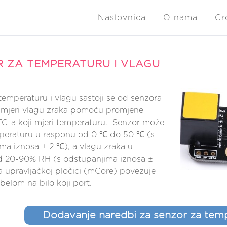
Naslovnica
O nama
Cr
 ZA TEMPERATURU I VLAGU
temperaturu i vlagu sastoji se od senzora
i mjeri vlagu zraka pomoću promjene
TC-a koji mjeri temperaturu. Senzor može
mperaturu u rasponu od 0 ℃ do 50 ℃ (s
ma iznosa ± 2 ℃), a vlagu zraka u
d 20-90% RH (s odstupanjima iznosa ±
 upravljačkoj pločici (mCore) povezuje
belom na bilo koji port.
Dodavanje naredbi za senzor za temp