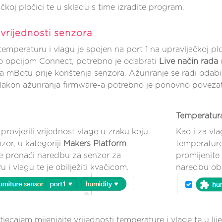
čkoj pločici te u skladu s time izradite program.
 vrijednosti senzora
temperaturu i vlagu je spojen na port 1 na upravljačkoj 
o opcijom Connect, potrebno je odabrati
Live način rada
u
a mBotu prije korištenja senzora. Ažuriranje se radi oda
akon ažuriranja firmware-a potrebno je ponovno poveza
Temperatur
provjerili vrijednost vlage u zraku koju
Kao i za vla
zor, u kategoriji
Makers Platform
temperature
e pronaći naredbu za senzor za
promijenite
 i vlagu te je obilježiti kvačicom.
naredbu obi
tjecajem mijenjajte vrijednosti temperature i vlage te u