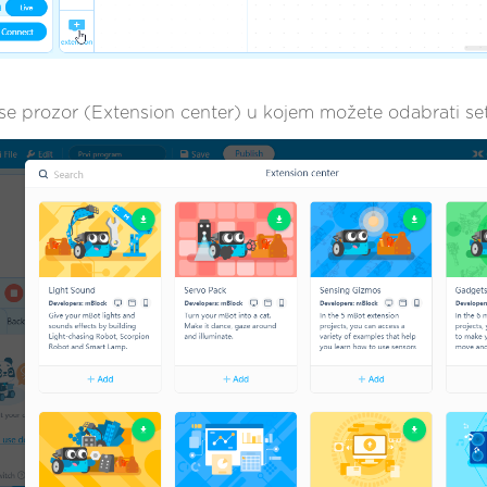
 se prozor (Extension center) u kojem možete odabrati s