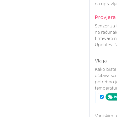
na upravlja
Provjera
Senzor za 
na računal
firmware n
Updates. N
Vlaga
Kako biste 
očitava sen
potrebno j
temperaturu
Vanjskim u