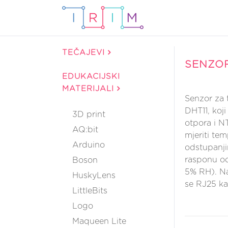
TEČAJEVI
SENZOR
EDUKACIJSKI
MATERIJALI
Senzor za 
DHT11, koj
3D print
otpora i N
AQ:bit
mjeriti te
Arduino
odstupanji
rasponu o
Boson
5% RH). Na
HuskyLens
se RJ25 ka
LittleBits
Logo
Maqueen Lite