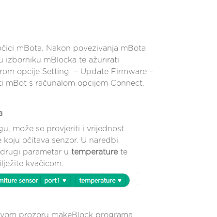
pločici mBota. Nakon povezivanja mBota
 izborniku mBlocka te ažurirati
birom opcije Setting – Update Firmware –
ti mBot s računalom opcijom Connect.
a
gu, može se provjeriti i vrijednost
 koju očitava senzor. U naredbi
 drugi parametar u
temperature
te
lježite kvačicom.
 lijevom prozoru makeBlock programa