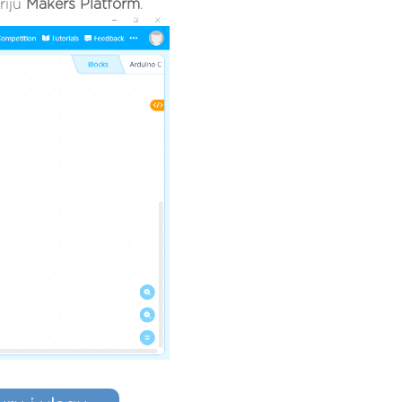
riju
Makers Platform
.