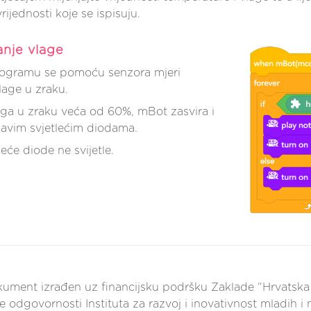
vrijednosti koje se ispisuju.
anje vlage
ogramu se pomoću senzora mjeri
lage u zraku.
aga u zraku veća od 60%, mBot zasvira i
plavim svjetlećim diodama.
leće diode ne svijetle.
kument izrađen uz financijsku podršku Zaklade “Hrvatsk
 je odgovornosti Instituta za razvoj i inovativnost mladih 