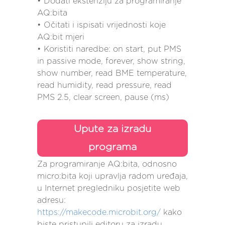
• Dodati ekstenziju za programiranje
AQ:bita
• Očitati i ispisati vrijednosti koje
AQ:bit mjeri
• Koristiti naredbe: on start, put PMS
in passive mode, forever, show string,
show number, read BME temperature,
read humidity, read pressure, read
PMS 2.5, clear screen, pause (ms)
Upute za izradu
programa
Za programiranje AQ:bita, odnosno
micro:bita koji upravlja radom uređaja,
u Internet pregledniku posjetite web
adresu:
https://makecode.microbit.org/
kako
biste pristupili editoru za izradu