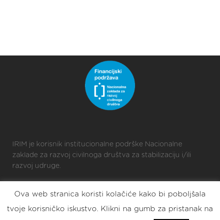
IRIM je korisnik institucionalne podrške Nacionalne
zaklade za razvoj civilnoga društva za stabilizaciju i/ili
razvoj udruge.
Ova web stranica koristi kolačiće kako bi poboljšala
2025 © Croatian Makers
tvoje korisničko iskustvo. Klikni na gumb za pristanak na
Eat. Sleep. DIY. Repeat.