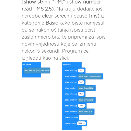
(
show string ˝PM:˝
i
show number
read PMS 2.5
). Na kraju dodajte još
naredbe
clear screen
i
pause (ms)
iz
kategorije
Basic
kako biste namjestili
da se nakon očitanja ispisa očisti
zaslon micro:bita te pripremi za ispis
novih vrijednosti koje će izmjeriti
nakon 5 sekundi. Program će
izgledati kao na slici.