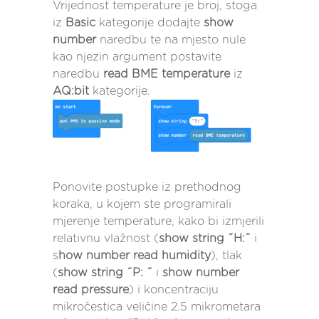
Vrijednost temperature je broj, stoga
iz
Basic
kategorije dodajte
show
number
naredbu te na mjesto nule
kao njezin argument postavite
naredbu
read BME temperature
iz
AQ:bit
kategorije.
Ponovite postupke iz prethodnog
koraka, u kojem ste programirali
mjerenje temperature, kako bi izmjerili
relativnu vlažnost (
show string ˝H:˝
i
s
how number read humidity
), tlak
(
show string ˝P: ˝
i
show number
read pressure
) i koncentraciju
mikročestica veličine 2.5 mikrometara