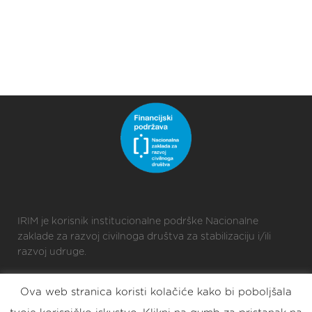
IRIM je korisnik institucionalne podrške Nacionalne
zaklade za razvoj civilnoga društva za stabilizaciju i/ili
razvoj udruge.
Ova web stranica koristi kolačiće kako bi poboljšala
2025 © Croatian Makers