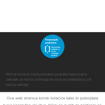
IRIM je korisnik institucionalne podrške Nacionalne
zaklade za razvoj civilnoga društva za stabilizaciju i/ili
razvoj udruge.
Ova web stranica koristi kolačiće kako bi poboljšala
2025 © Croatian Makers