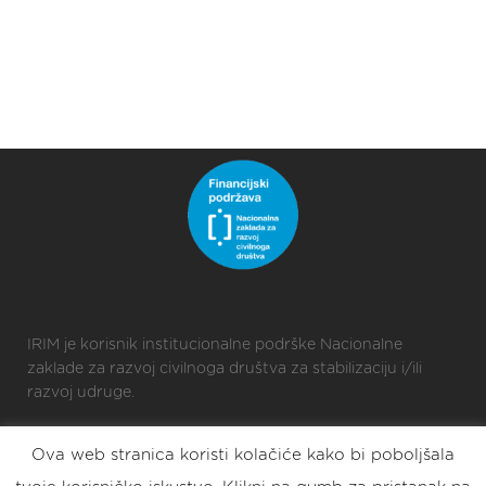
IRIM je korisnik institucionalne podrške Nacionalne
zaklade za razvoj civilnoga društva za stabilizaciju i/ili
razvoj udruge.
Ova web stranica koristi kolačiće kako bi poboljšala
2025 © Croatian Makers