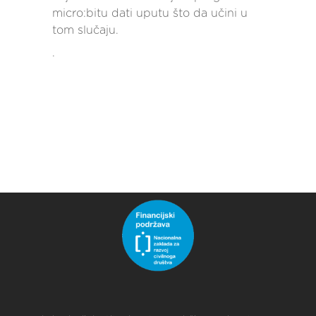
micro:bitu dati uputu što da učini u
tom slučaju.
.