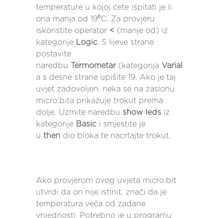
temperature u kojoj ćete ispitati je li
ona manja od 19⁰C. Za provjeru
iskoristite operator
<
(manje od) iz
kategorije
Logic
. S lijeve strane
postavite
naredbu
Termometar
(kategorija
Variables
),
a s desne strane upišite 19. Ako je taj
uvjet zadovoljen, neka se na zaslonu
micro:bita prikazuje trokut prema
dolje. Uzmite naredbu
show leds
iz
kategorije
Basic
i smjestite je
u
then
dio bloka te nacrtajte trokut.
Ako provjerom ovog uvjeta micro:bit
utvrdi da on nije istinit, znači da je
temperatura veća od zadane
vrijednosti. Potrebno je u programu