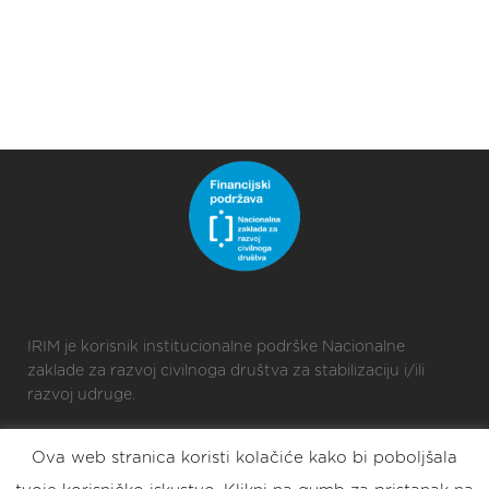
IRIM je korisnik institucionalne podrške Nacionalne
zaklade za razvoj civilnoga društva za stabilizaciju i/ili
razvoj udruge.
Ova web stranica koristi kolačiće kako bi poboljšala
2025 © Croatian Makers