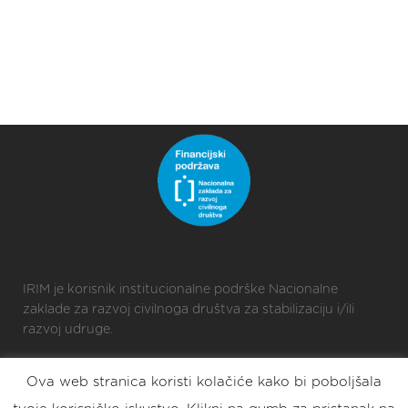
IRIM je korisnik institucionalne podrške Nacionalne
zaklade za razvoj civilnoga društva za stabilizaciju i/ili
razvoj udruge.
Ova web stranica koristi kolačiće kako bi poboljšala
2025 © Croatian Makers