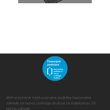
IRIM je korisnik institucionalne podrške Nacionalne
zaklade za razvoj civilnoga društva za stabilizaciju i/ili
razvoj udruge.