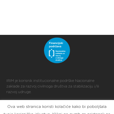
IRIM je korisnik institucionalne podrške Nacionalne
zaklade za razvoj civilnoga društva za stabilizaciju i/ili
razvoj udruge.
Ova web stranica koristi kolačiće kako bi poboljšala
2025 © Croatian Makers