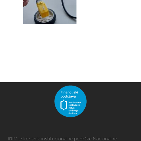
IRIM je korisnik institucionalne podrške Nacionalne