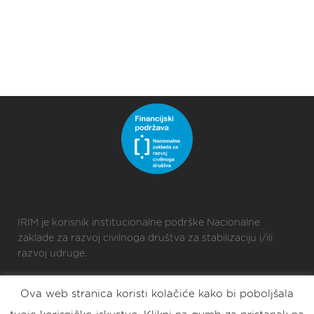
IRIM je korisnik institucionalne podrške Nacionalne
zaklade za razvoj civilnoga društva za stabilizaciju i/ili
razvoj udruge.
Ova web stranica koristi kolačiće kako bi poboljšala
2025 © Croatian Makers