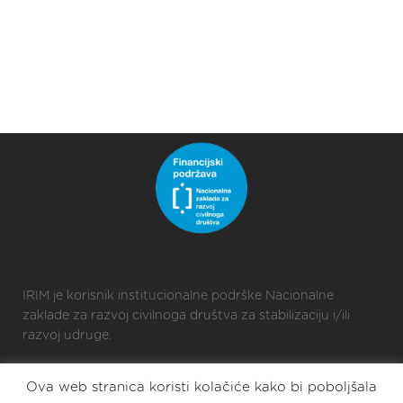
IRIM je korisnik institucionalne podrške Nacionalne
zaklade za razvoj civilnoga društva za stabilizaciju i/ili
razvoj udruge.
Ova web stranica koristi kolačiće kako bi poboljšala