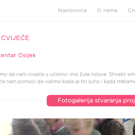
Naslovnica
O nama
Cr
CVIJEĆE
entar Osijek
 smo da nam cvijeće u učionici ima žute listove. Shvatili s
će nam pomoći da vidimo kada je tlo suho i kada trebamo z
Fotogalerija stvaranja pro