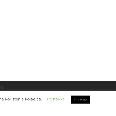
rs
t.
na korištenje kolačića.
Postavke
Prihvati