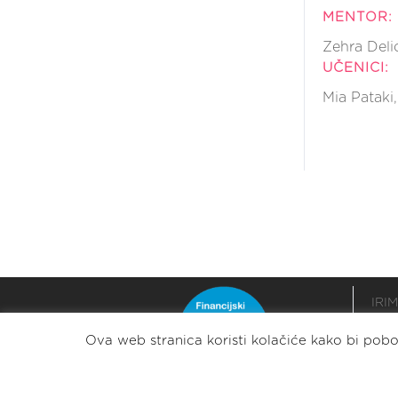
MENTOR:
Zehra Deli
UČENICI:
Mia Pataki
IRIM
podr
Ova web stranica koristi kolačiće kako bi pobol
razv
stabi