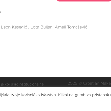
ć
, Leon Kesegić , Lota Buljan, Ameli Tomašević
2025 © Croatian Make
 je korisnik institucionalne
ške Nacionalne zaklade za
Eat. Sleep. DIY. Repea
jšala tvoje korisničko iskustvo. Klikni na gumb za pristanak 
oj civilnoga društva za
lizaciju i/ili razvoj udruge.