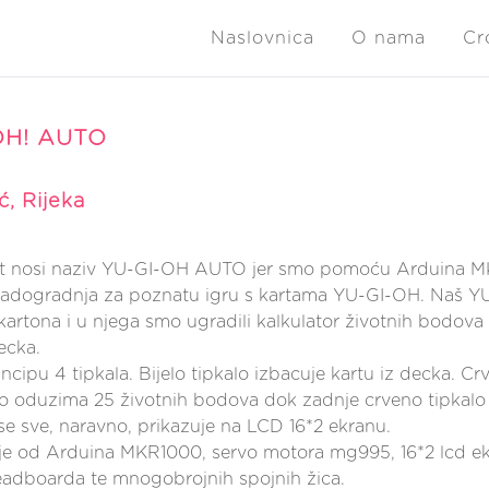
Naslovnica
O nama
Cr
OH! AUTO
ć, Rijeka
t nosi naziv YU-GI-OH AUTO jer smo pomoću Arduina MK
 nadogradnja za poznatu igru s kartama YU-GI-OH. Naš 
 kartona i u njega smo ugradili kalkulator životnih bodova
ecka.
ncipu 4 tipkala. Bijelo tipkalo izbacuje kartu iz decka. C
lo oduzima 25 životnih bodova dok zadnje crveno tipkalo
 se sve, naravno, prikazuje na LCD 16*2 ekranu.
 je od Arduina MKR1000, servo motora mg995, 16*2 lcd ekr
eadboarda te mnogobrojnih spojnih žica.