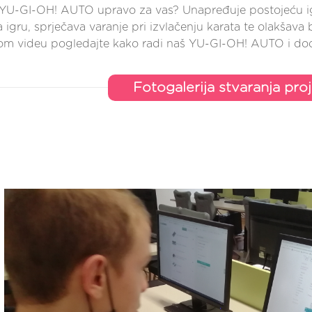
 YU-GI-OH! AUTO upravo za vas? Unapređuje postojeću igru
igru, sprječava varanje pri izvlačenju karata te olakšava 
om videu pogledajte kako radi naš YU-GI-OH! AUTO i dođi
Fotogalerija stvaranja pro