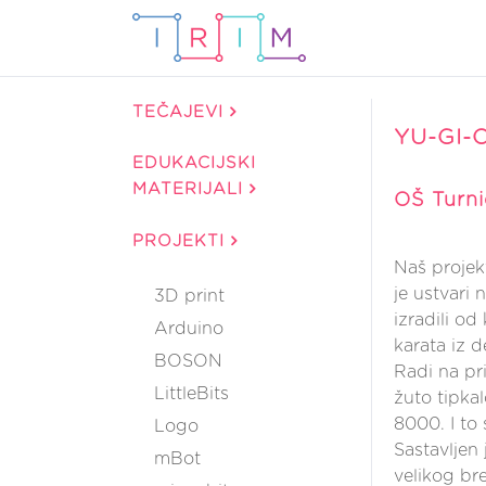
TEČAJEVI
YU-GI-
EDUKACIJSKI
MATERIJALI
OŠ Turni
PROJEKTI
Naš projek
je ustvari
3D print
izradili od
Arduino
karata iz d
BOSON
Radi na pri
LittleBits
žuto tipka
8000. I to
Logo
Sastavljen
mBot
velikog br