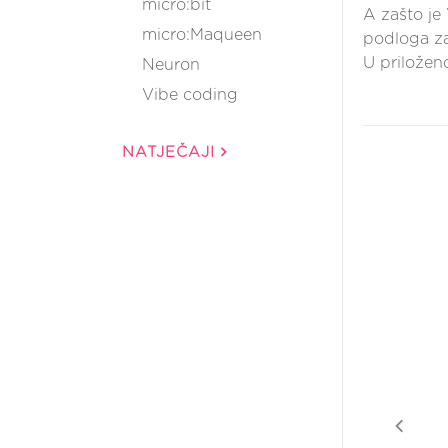
micro:bit
A zašto je
micro:Maqueen
podloga za 
U priložen
Neuron
Vibe coding
NATJEČAJI