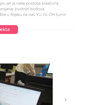
 jer je naše postolje kreativna
brojanje životnih bodova.
te u Rijeku na naš YU-GI-OH turnir.
jekta