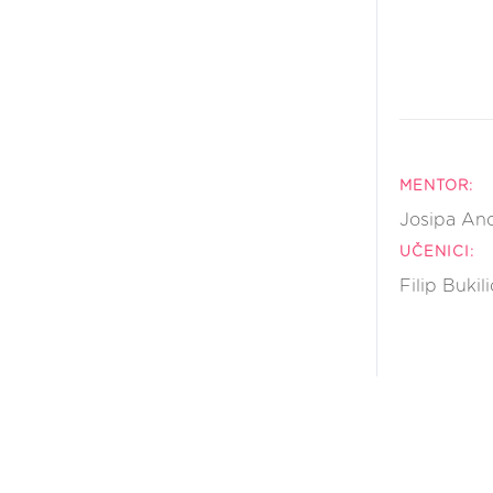
MENTOR:
Josipa And
UČENICI:
Filip Bukil