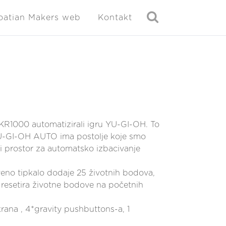
oatian Makers web
Kontakt
R1000 automatizirali igru YU-GI-OH. To
YU-GI-OH AUTO ima postolje koje smo
 i prostor za automatsko izbacivanje
rveno tipkalo dodaje 25 životnih bodova,
 resetira životne bodove na početnih
ana , 4*gravity pushbuttons-a, 1