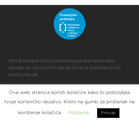
IRIM je korisnik institucionalne podrške Nacionalne
zaklade za razvoj civilnoga društva za stabilizaciju i/ili
razvoj udruge.
Ova web stranica koristi kolačiće kako bi poboljšala
2025 © Croatian Makers
tvoje korisničko iskustvo. Klikni na gumb za pristanak na
Eat. Sleep. DIY. Repeat.
korištenje kolačića.
Postavke
Prihvati
2023 © Croatian Makers