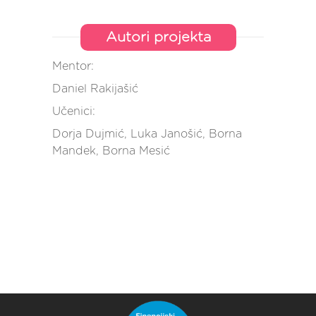
Autori projekta
Mentor:
Daniel Rakijašić
Učenici:
Dorja Dujmić, Luka Janošić, Borna
Mandek, Borna Mesić