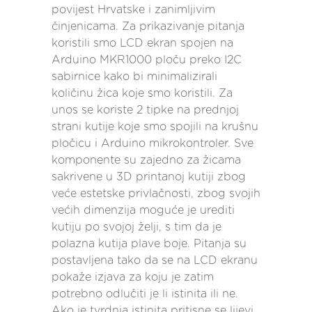
povijest Hrvatske i zanimljivim
činjenicama. Za prikazivanje pitanja
koristili smo LCD ekran spojen na
Arduino MKR1000 ploču preko I2C
sabirnice kako bi minimalizirali
količinu žica koje smo koristili. Za
unos se koriste 2 tipke na prednjoj
strani kutije koje smo spojili na krušnu
pločicu i Arduino mikrokontroler. Sve
komponente su zajedno za žicama
sakrivene u 3D printanoj kutiji zbog
veće estetske privlačnosti, zbog svojih
većih dimenzija moguće je urediti
kutiju po svojoj želji, s tim da je
polazna kutija plave boje. Pitanja su
postavljena tako da se na LCD ekranu
pokaže izjava za koju je zatim
potrebno odlučiti je li istinita ili ne.
Ako je tvrdnja istinita pritisne se lijevi,