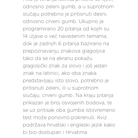
odnosno zeleni gumb, a u suprotnom
slučaju potrebno je pritisnuti desni,
odnosno crveni gumb. Ukupno je
programirano 20 pitanja od kojih su
14 izjave o već navedenim temama,
dok je zadnjih 6 pitanja bazirano na
prepoznavanju znakova glagoljice
tako da se na ekranu pokažu
glagoljički znak za slovo i još jedan
znak na latinici, ako oba znaka
predstavljaju isto slovo, potrebno je
pritisnuti zeleni, ili u suprotnom
slučaju, crveni gumb. Na kraju pitanja
prikazan je broj osvojenih bodova, te
se uz pritisak oba gumba istovremeno
test može ponovno pokrenuti. Kviz
podržava hrvatski i engleski jezik kako
bi bio dostupan i Hrvatima