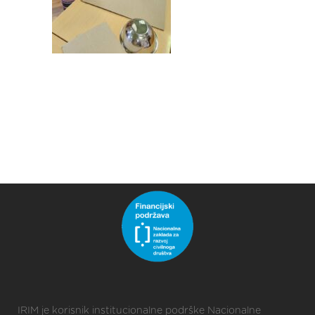
IRIM je korisnik institucionalne podrške Nacionalne