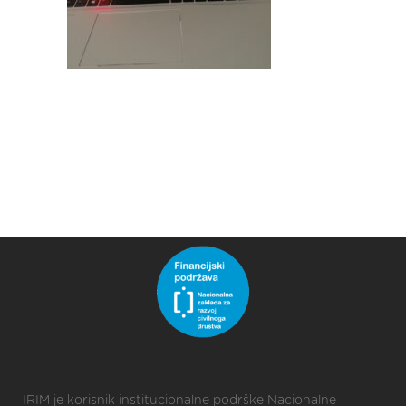
IRIM je korisnik institucionalne podrške Nacionalne