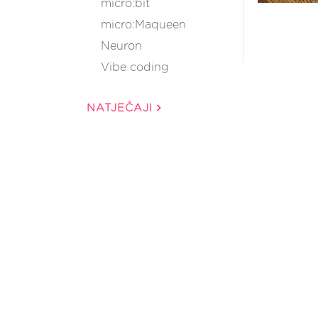
micro:bit
micro:Maqueen
Neuron
Vibe coding
NATJEČAJI