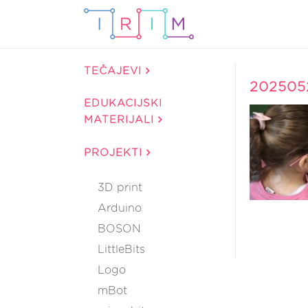
TEČAJEVI
202505
EDUKACIJSKI
MATERIJALI
PROJEKTI
3D print
Arduino
BOSON
LittleBits
Logo
mBot