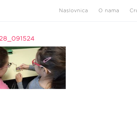
Naslovnica
O nama
Cr
28_091524