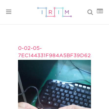
0-02-05-
7EC144331F984A5BF39D624F2A
Reproduktor
videozapisa