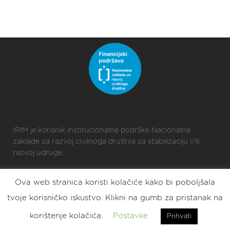
IRIM je korisnik institucionalne podrške Nacionalne
zaklade za razvoj civilnoga društva za stabilizaciju i/ili
razvoj udruge.
Ova web stranica koristi kolačiće kako bi poboljšala
2025 © Croatian Makers
tvoje korisničko iskustvo. Klikni na gumb za pristanak na
Eat. Sleep. DIY. Repeat.
korištenje kolačića.
Postavke
Prihvati