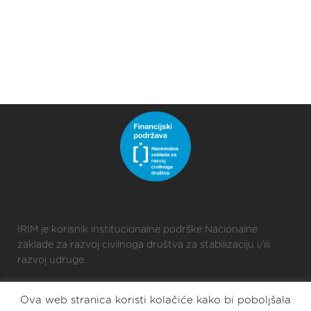
IRIM je korisnik institucionalne podrške Nacionalne
zaklade za razvoj civilnoga društva za stabilizaciju i/ili
razvoj udruge.
Ova web stranica koristi kolačiće kako bi poboljšala