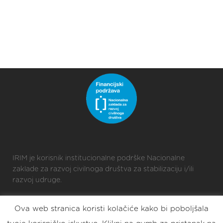
IRIM je korisnik institucionalne podrške Nacionalne
zaklade za razvoj civilnoga društva za stabilizaciju i/ili
razvoj udruge.
Ova web stranica koristi kolačiće kako bi poboljšala
2025 © Croatian Makers