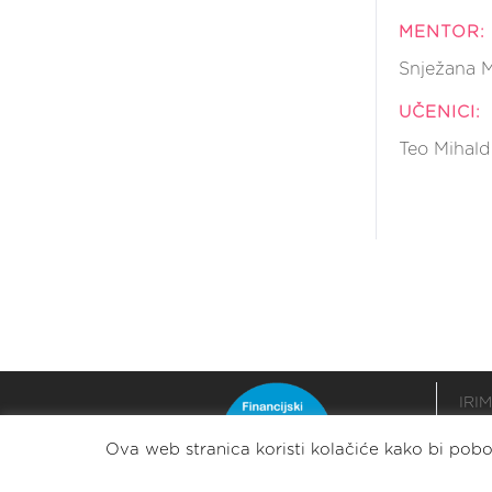
MENTOR:
Snježana 
UČENICI:
Teo Mihal
IRIM
podr
Ova web stranica koristi kolačiće kako bi pobol
razv
stabi