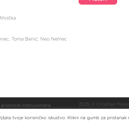
Mihočka
dinec, Toma Benić, Neo Nemec
2025 © Croatian Make
 je korisnik institucionalne
ške Nacionalne zaklade za
Eat. Sleep. DIY. Repea
jšala tvoje korisničko iskustvo. Klikni na gumb za pristanak 
oj civilnoga društva za
lizaciju i/ili razvoj udruge.