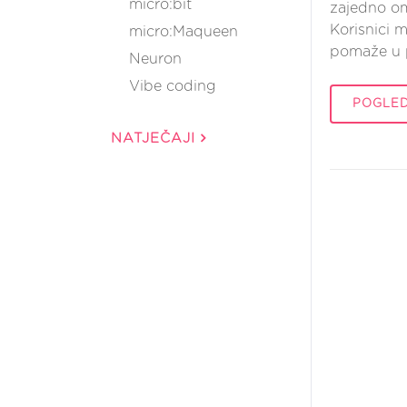
micro:bit
zajedno om
Korisnici m
micro:Maqueen
pomaže u p
Neuron
Vibe coding
POGLED
NATJEČAJI