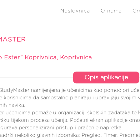
Naslovnica
O nama
Cr
MASTER
 Ester” Koprivnica, Koprivnica
Opis aplikacije
 StudyMaster namijenjena je učenicima kao pomoć pri učenj
korisnicima da samostalno planiraju i upravljaju svojim
nih navika.
r učenicima pomaže u organizaciji školskih zadataka te kro
šku tijekom procesa učenja. Početni ekran aplikacije omogu
gurava personalizirani pristup i praćenje napretka.
sadrži nekoliko glavnih izbornika: Pregled, Timer, Predmeti