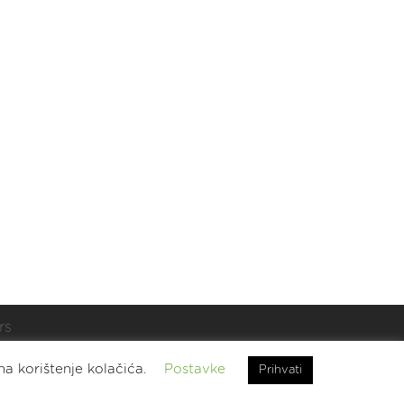
rs
t.
na korištenje kolačića.
Postavke
Prihvati