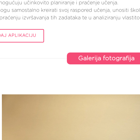
ogućuju učinkovito planiranje i praćenje učenja.
ogu samostalno kreirati svoj raspored učenja, unositi škol
raćenju izvršavanja tih zadataka te u analiziranju vlastit
AJ APLIKACIJU
Galerija fotografija