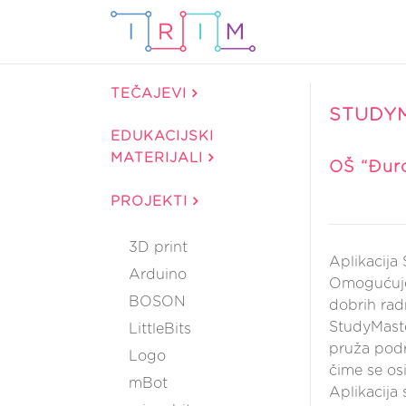
TEČAJEVI
STUDY
EDUKACIJSKI
MATERIJALI
OŠ “Đuro
PROJEKTI
3D print
Aplikacija
Arduino
Omogućuje 
BOSON
dobrih rad
StudyMaste
LittleBits
pruža podr
Logo
čime se osi
mBot
Aplikacija 