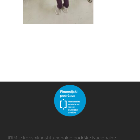
IRIM je korisnik institucionalne podrške Nacionalne