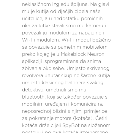
neklasičnom izgledu špijuna. Na glavi
mu je kutija od dječjih cipela naše
učiteljice, a u nedostatku pomičnih
oka za lutke stavili smo mu kameru i
povezali ju modulom za napajanje i
Wi-Fi modulom. Wi-Fi modul bežično
se povezuje sa pametnim mobitelom
preko kojeg je u Makeblock Neuron
aplikaciji isprogramirana da snima
zbivanja oko sebe. Umjesto skrivenog
revolvera unutar skupine šarene kutija
umjesto klasičnog balonera svakog
detektiva, umetnuli smo mu
bluetooth, koji se također povezuje s
mobilnim uređajem i komunicira na
neposrednoj blizini s njim, primjerice
za pokretanje motora (kotača). Četiri
kotača drže cijeli SpyBot na složenom
postolju i po dva kotača istovremeno