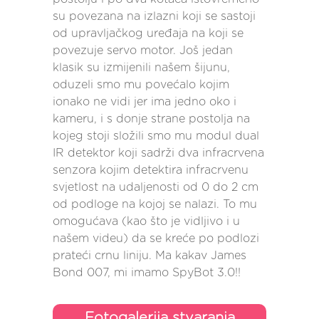
su povezana na izlazni koji se sastoji
od upravljačkog uređaja na koji se
povezuje servo motor. Još jedan
klasik su izmijenili našem šijunu,
oduzeli smo mu povećalo kojim
ionako ne vidi jer ima jedno oko i
kameru, i s donje strane postolja na
kojeg stoji složili smo mu modul dual
IR detektor koji sadrži dva infracrvena
senzora kojim detektira infracrvenu
svjetlost na udaljenosti od 0 do 2 cm
od podloge na kojoj se nalazi. To mu
omogućava (kao što je vidljivo i u
našem videu) da se kreće po podlozi
prateći crnu liniju. Ma kakav James
Bond 007, mi imamo SpyBot 3.0!!
Fotogalerija stvaranja