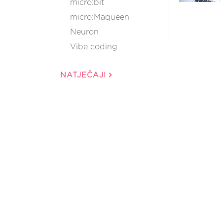
micro:bit
micro:Maqueen
Neuron
Vibe coding
NATJEČAJI